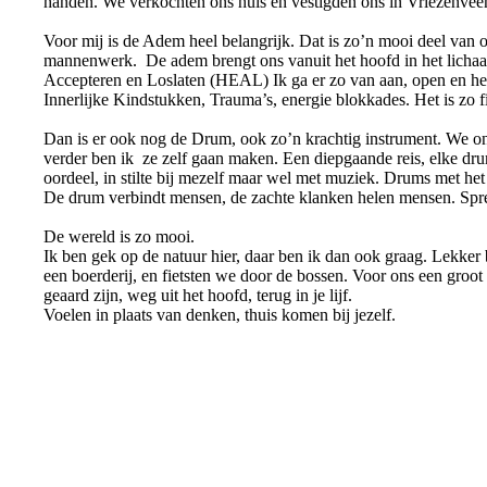
handen. We verkochten ons huis en vestigden ons in Vriezenvee
Voor mij is de Adem heel belangrijk. Dat is zo’n mooi deel van 
mannenwerk. De adem brengt ons vanuit het hoofd in het lichaa
Accepteren en Loslaten (HEAL) Ik ga er zo van aan, open en he
Innerlijke Kindstukken, Trauma’s, energie blokkades. Het is zo fij
Dan is er ook nog de Drum, ook zo’n krachtig instrument. We on
verder ben ik ze zelf gaan maken. Een diepgaande reis, elke dr
oordeel, in stilte bij mezelf maar wel met muziek. Drums met het 
De drum verbindt mensen, de zachte klanken helen mensen. Spreek
De wereld is zo mooi.
Ik ben gek op de natuur hier, daar ben ik dan ook graag. Lekker 
een boerderij, en fietsten we door de bossen. Voor ons een groot
geaard zijn, weg uit het hoofd, terug in je lijf.
Voelen in plaats van denken, thuis komen bij jezelf.