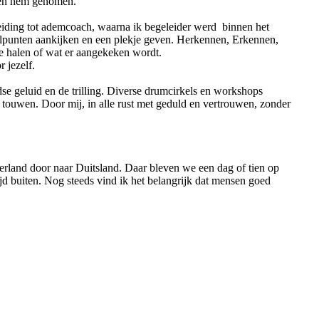
bben hem genomen.
pleiding tot ademcoach, waarna ik begeleider werd binnen het
lpunten aankijken en een plekje geven. Herkennen, Erkennen,
e halen of wat er aangekeken wordt.
 jezelf.
e geluid en de trilling. Diverse drumcirkels en workshops
touwen. Door mij, in alle rust met geduld en vertrouwen, zonder
derland door naar Duitsland. Daar bleven we een dag of tien op
jd buiten. Nog steeds vind ik het belangrijk dat mensen goed