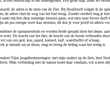
n, in een buurtschap in het buitengebied. Een grote stap, maar we he
onszelf, de adem is de stem van de Ziel. Bij HealJezelf volgde ik de o
m, de adem vind de weg van het hart terug. Zonder oordeel mag je kne
t raakt mij hoe diep sommige mensen gaan, wat men naar boven durft t
n als jou energie weer kan stromen, dit doe je voor jezelf en alleen voor
tdekten de sjamanendrum en werden beide geraakt door het diepe, aards
um weer. De kracht van het dier, de kracht van de boom verbonden door 
vel van een geit, koe, paard, kameel, kalf, waterbuffel of schaap.
 je intentie uit en drum, zing en breng de heling waar het nodig is.
buiten! Fijne jeugdherinneringen: met mijn ouders op de fiets, heel Ne
 feest. Mijn verbinding met de natuur komt daar vandaan, wij waren alti