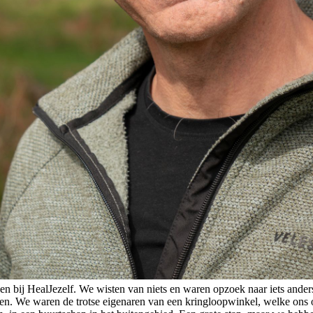
 bij HealJezelf. We wisten van niets en waren opzoek naar iets anders,
en. We waren de trotse eigenaren van een kringloopwinkel, welke ons 